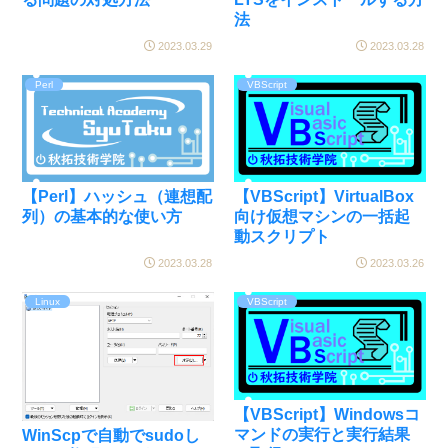
法
2023.03.29
2023.03.28
Perl
VBScript
【Perl】ハッシュ（連想配
【VBScript】VirtualBox
列）の基本的な使い方
向け仮想マシンの一括起
動スクリプト
2023.03.28
2023.03.26
Linux
VBScript
【VBScript】Windowsコ
マンドの実行と実行結果
WinScpで自動でsudoし