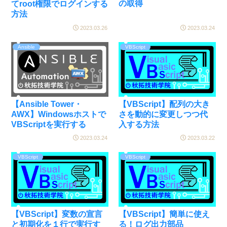
の取得
てroot権限でログインする
方法
2023.03.26
2023.03.24
Ansible
VBScript
【Ansible Tower・
【VBScript】配列の大き
AWX】Windowsホストで
さを動的に変更しつつ代
VBScriptを実行する
入する方法
2023.03.24
2023.03.22
VBScript
VBScript
【VBScript】変数の宣言
【VBScript】簡単に使え
と初期化を１行で実行す
る！ログ出力部品