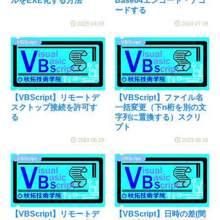
ルをEXE化する方法
Base64エンコード・デコ
ードする
2025.04.03
2024.07.09
VBScript
VBScript
【VBScript】リモートデ
【VBScript】ファイル名
スクトップ接続を許可す
一括変更（下n桁を別の文
る
字列に置換する）スクリ
プト
2023.08.28
2023.08.16
VBScript
VBScript
【VBScript】リモートデ
【VBScript】日時の差(間