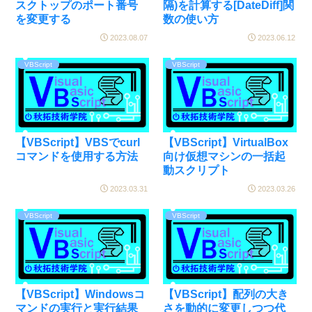
スクトップのポート番号
隔)を計算する[DateDiff]関
を変更する
数の使い方
2023.08.07
2023.06.12
VBScript
VBScript
【VBScript】VBSでcurl
【VBScript】VirtualBox
コマンドを使用する方法
向け仮想マシンの一括起
動スクリプト
2023.03.31
2023.03.26
VBScript
VBScript
【VBScript】Windowsコ
【VBScript】配列の大き
マンドの実行と実行結果
さを動的に変更しつつ代