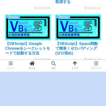
取得する
2023.02.24
2023.02.19
VBScript
VBScript
【VBScript】Google
【VBScript】Space関数
Chromeをシークレットモ
で簡単！ゼロパディング
ードで起動する方法
(ゼロ埋め)
2023.02.09
2023.02.03
メニュー
ホーム
検索
トップ
サイドバー
次のページ
1
2
3
…
8