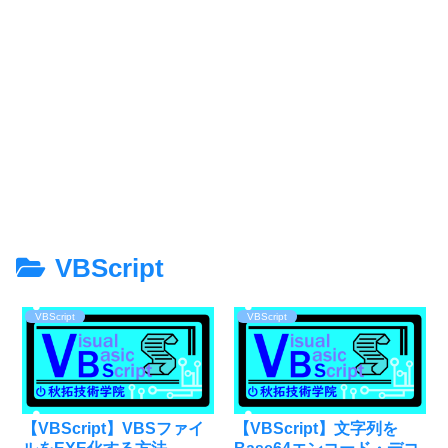
VBScript
VBScript
VBScript
【VBScript】VBSファイ
【VBScript】文字列を