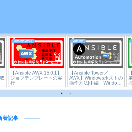
Ansible AWX
Ansible
る
【Ansible Tower／
【Ansible Tower／
【
角
AWX】画面検索チートシ
AWX】別プレイブックを
で
ート
呼び出す方法
新着記事