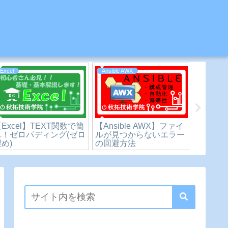
Excel
Excel
Ansible
Excel】初心者の為の
【Excel】文字列にまつ
【Ansib
基礎をわかりやすく解
わるお話-LEN関
AWX】W
説！エラー値/関数の修正
数.REPLACE関数
引数を付け
方法
実行す