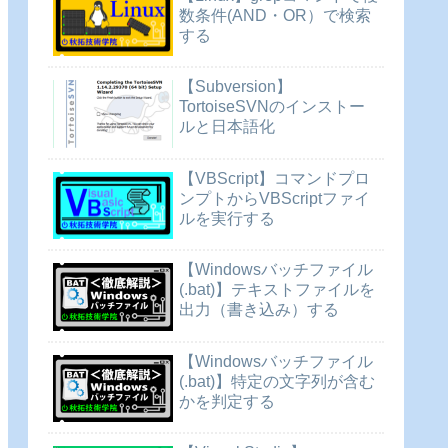
数条件(AND・OR）で検索
する
【Subversion】
TortoiseSVNのインストー
ルと日本語化
【VBScript】コマンドプロ
ンプトからVBScriptファイ
ルを実行する
【Windowsバッチファイル
(.bat)】テキストファイルを
出力（書き込み）する
【Windowsバッチファイル
(.bat)】特定の文字列が含む
かを判定する