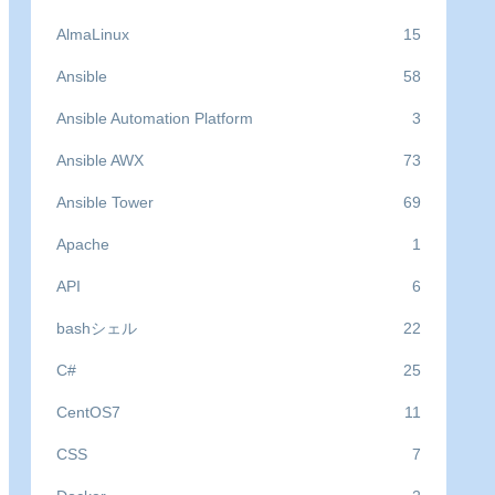
AlmaLinux
15
Ansible
58
Ansible Automation Platform
3
Ansible AWX
73
Ansible Tower
69
Apache
1
API
6
bashシェル
22
C#
25
CentOS7
11
CSS
7