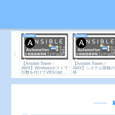
Ansible
Excel
WX】ファイ
【Ansible Tower／
【Excel】仕事に使え
いエラー
AWX】マジック変数やそ
ASC関数の使い方！全
の他の特別な変数
文字を半角文字に自動
変換する方法