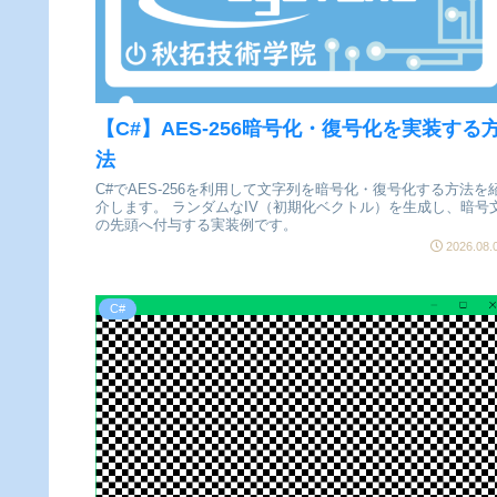
【C#】AES-256暗号化・復号化を実装する
法
C#でAES-256を利用して文字列を暗号化・復号化する方法を
介します。 ランダムなIV（初期化ベクトル）を生成し、暗号
の先頭へ付与する実装例です。
2026.08.
C#