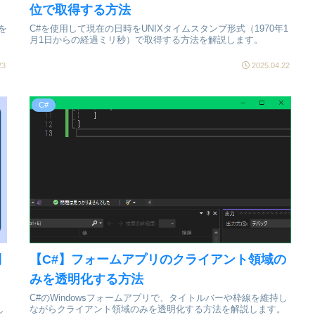
位で取得する方法
を
C#を使用して現在の日時をUNIXタイムスタンプ形式（1970年1
し
月1日からの経過ミリ秒）で取得する方法を解説します。
23
2025.04.22
C#
列
【C#】フォームアプリのクライアント領域の
みを透明化する方法
C#のWindowsフォームアプリで、タイトルバーや枠線を維持し
し
ながらクライアント領域のみを透明化する方法を解説します。