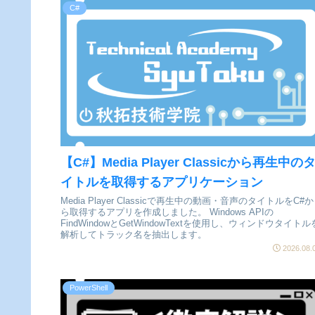
C#
【C#】Media Player Classicから再生中の
イトルを取得するアプリケーション
Media Player Classicで再生中の動画・音声のタイトルをC#か
ら取得するアプリを作成しました。 Windows APIの
FindWindowとGetWindowTextを使用し、ウィンドウタイトル
解析してトラック名を抽出します。
2026.08.
PowerShell