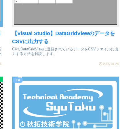
方
【Visual Studio】DataGridViewのデータを
CSVに出力する
紹
C#でDataGridViewに登録されているデータをCSVファイルに出
文
力する方法を解説します。
03
2025.04.28
C#