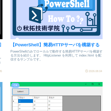
回
【PowerShell】簡易HTTPサーバを構築する
PowerShellのみでローカルで動作する簡易HTTPサーバを構築す
る方法を紹介します。 HttpListener を利用して index.html を配
ー
信するサンプルです。
動
05
2026.08.04
C#