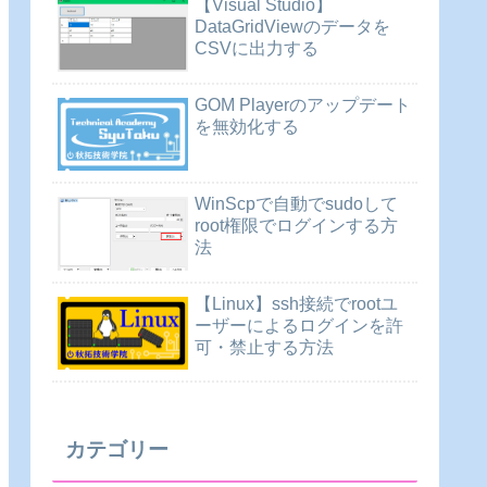
【Visual Studio】
DataGridViewのデータを
CSVに出力する
GOM Playerのアップデート
を無効化する
WinScpで自動でsudoして
root権限でログインする方
法
【Linux】ssh接続でrootユ
ーザーによるログインを許
可・禁止する方法
カテゴリー