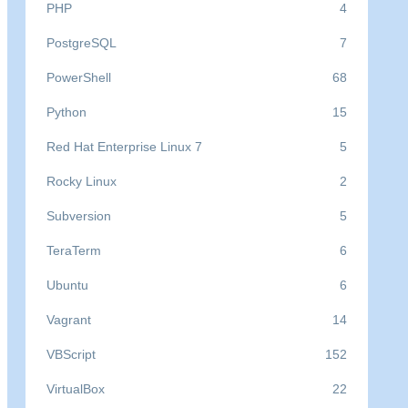
PHP
4
PostgreSQL
7
PowerShell
68
Python
15
Red Hat Enterprise Linux 7
5
Rocky Linux
2
Subversion
5
TeraTerm
6
Ubuntu
6
Vagrant
14
VBScript
152
VirtualBox
22