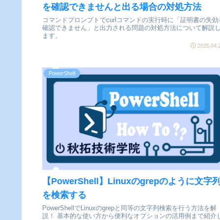
を確認できませんと出る場合の対処方法
コマンドプロンプトでcurlコマンドの実行時に「証明書の失効
確認できません」と出力される問題の対処方法について解説
ます。
2025.04.
PowerShell
【PowerShell】Linuxのgrepのように文字
を検索する
PowerShellでLinuxのgrepと同等の文字列検索を行う方法を解
説！ 基本的な使い方から便利なオプションの活用例まで紹介