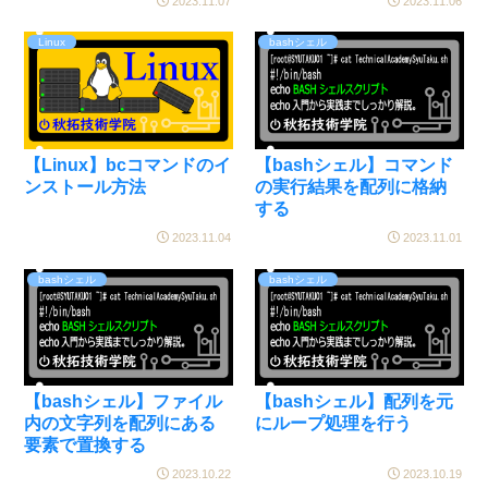
2023.11.07
2023.11.06
Linux
bashシェル
【Linux】bcコマンドのイ
【bashシェル】コマンド
ンストール方法
の実行結果を配列に格納
する
2023.11.04
2023.11.01
bashシェル
bashシェル
【bashシェル】ファイル
【bashシェル】配列を元
内の文字列を配列にある
にループ処理を行う
要素で置換する
2023.10.22
2023.10.19