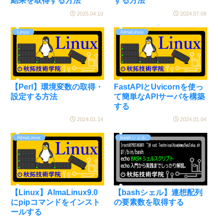
結果を取得する方法
する方法
2025.04.10
2024.07.08
Linux
AlmaLinux
【Perl】環境変数の取得・
FastAPIとUvicornを使っ
設定する方法
て簡単なAPIサーバを構築
する
2024.01.14
2024.01.04
AlmaLinux
bashシェル
【Linux】AlmaLinux9.0
【bashシェル】連想配列
にpipコマンドをインスト
の要素数を取得する
ールする