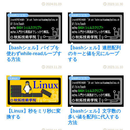
2024.01.03
2023.11.30
bashシェル
bashシェル
【bashシェル】パイプを
【bashシェル】連想配列
使わずwhile-readループす
のキーと値を元にループ
る方法
する
2023.11.29
2023.11.10
Linux
bashシェル
【Linux】秒をミリ秒に変
【bashシェル】文字数の
換する
多い値を配列に代入する
方法