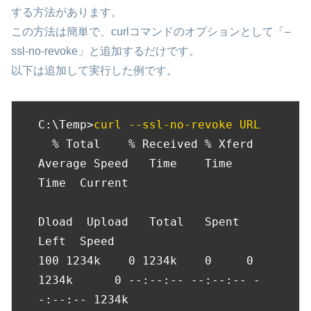
する方法があります。
この方法は簡単で、curlコマンドのオプションとして「–
ssl-no-revoke」と追加するだけです。
以下は追加して実行した例です。
C:\Temp>
curl --ssl-no-revoke URL
  % Total    % Received % Xferd  
Average Speed   Time    Time     
Time  Current

Dload  Upload   Total   Spent    
Left  Speed

100 1234k    0 1234k    0     0  
1234k      0 --:--:-- --:--:-- -
-:--:-- 1234k