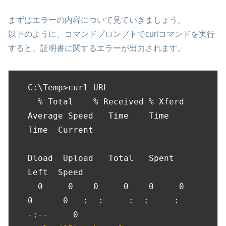
まずはエラーの内容について見ていきましょう。
以下のように、コマンドプロンプトでcurlコマンドを実行
すると、証明書に関するエラーが出力されます。
C:\Temp>curl URL

  % Total    % Received % Xferd  
Average Speed   Time    Time     
Time  Current

Dload  Upload   Total   Spent    
Left  Speed

  0     0    0     0    0     0      
0      0 --:--:-- --:--:-- --:-