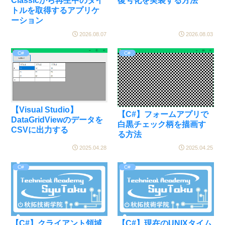
Classicから再生中のタイ
復号化を実装する方法
トルを取得するアプリケ
ーション
2026.08.07
2026.08.03
C#
C#
【Visual Studio】
【C#】フォームアプリで
DataGridViewのデータを
白黒チェック柄を描画す
CSVに出力する
る方法
2025.04.28
2025.04.25
C#
C#
【C#】クライアント領域
【C#】現在のUNIXタイム