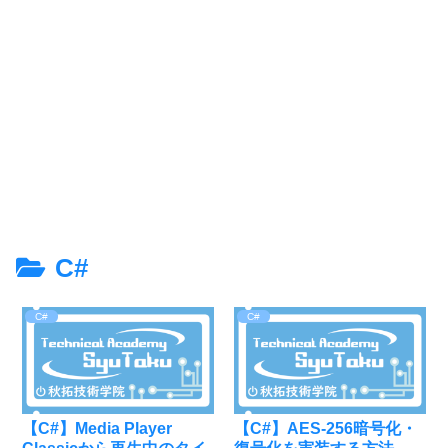
C#
C#
C#
【C#】Media Player
【C#】AES-256暗号化・