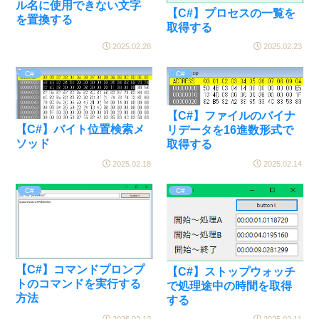
ル名に使用できない文字
【C#】プロセスの一覧を
を置換する
取得する
2025.02.28
2025.02.23
C#
C#
【C#】ファイルのバイナ
【C#】バイト位置検索メ
リデータを16進数形式で
ソッド
取得する
2025.02.18
2025.02.14
C#
C#
【C#】コマンドプロンプ
【C#】ストップウォッチ
トのコマンドを実行する
で処理途中の時間を取得
方法
する
2025.02.12
2025.02.11