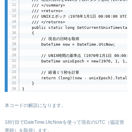
    /// </summary>

    /// <returns>

    /// UNIXエポック（1970年1月1日 00:00:00
    /// </returns>

    public static long GetCurrentUnixTimestamp
    {

        // 現在の日時を取得

        DateTime now = DateTime.UtcNow;

        // UNIX時間の基準点 (1970年1月1日 00:00:00
        DateTime unixEpoch = new(1970, 1, 1, 0
        // 経過ミリ秒を計算

        return (long)(now - unixEpoch).TotalMi
    }

}
本コードの解説になります。
18行目でDateTime.UtcNowを使って現在のUTC（協定世
界時）を取得します。