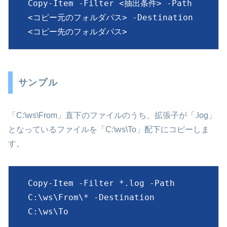
Copy-Item -Filter <抽出条件> -Path 
<コピー元のフォルダパス> -Destination 
<コピー先のフォルダパス>
サンプル
「C:\ws\From」直下のファイルのうち、拡張子が「.log」
となっているファイルを「C:\ws\To」配下にコピーしま
す。
Copy-Item -Filter *.log -Path 
C:\ws\From\* -Destination 
C:\ws\To