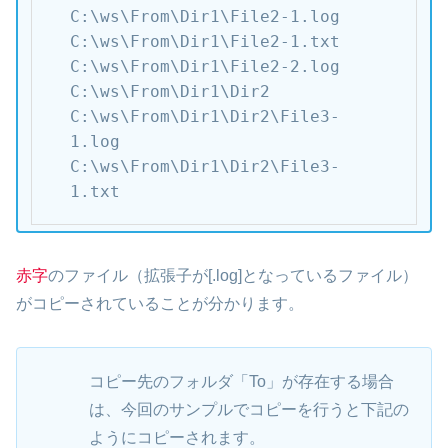
C:\ws\From\Dir1\File2-1.log

C:\ws\From\Dir1\File2-1.txt

C:\ws\From\Dir1\File2-2.log

C:\ws\From\Dir1\Dir2

C:\ws\From\Dir1\Dir2\File3-
1.log

C:\ws\From\Dir1\Dir2\File3-
1.txt
赤字
のファイル（拡張子が[.log]となっているファイル）
がコピーされていることが分かります。
コピー先のフォルダ「To」が存在する場合
は、今回のサンプルでコピーを行うと下記の
ようにコピーされます。