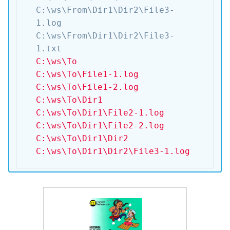
C:\ws\From\Dir1\Dir2\File3-
1.log

C:\ws\From\Dir1\Dir2\File3-
C:\ws\To

C:\ws\To\File1-1.log

C:\ws\To\File1-2.log

C:\ws\To\Dir1

C:\ws\To\Dir1\File2-1.log

C:\ws\To\Dir1\File2-2.log

C:\ws\To\Dir1\Dir2

C:\ws\To\Dir1\Dir2\File3-1.log