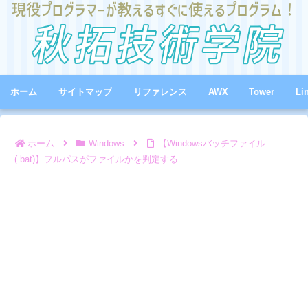
ホーム
サイトマップ
リファレンス
AWX
Tower
Li
ホーム
Windows
【Windowsバッチファイル
(.bat)】フルパスがファイルかを判定する