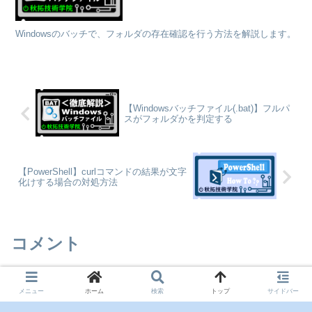
Windowsのバッチで、フォルダの存在確認を行う方法を解説します。
【Windowsバッチファイル(.bat)】フルパ
スがフォルダかを判定する
【PowerShell】curlコマンドの結果が文字
化けする場合の対処方法
コメント
メニュー
ホーム
検索
トップ
サイドバー
コメントを書き込む