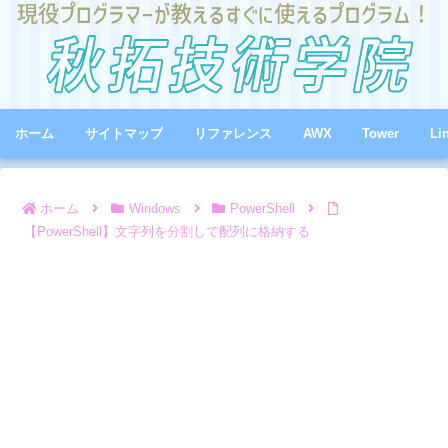
ホーム
サイトマップ
リファレンス
AWX
Tower
Li
ホーム
Windows
PowerShell
【PowerShell】文字列を分割して配列に格納する