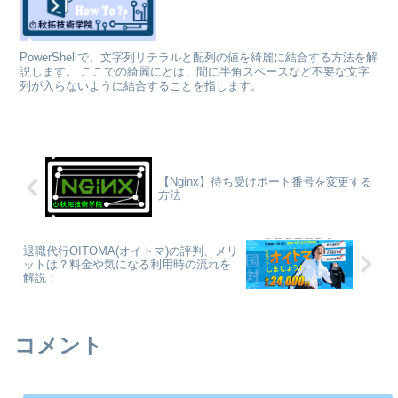
PowerShellで、文字列リテラルと配列の値を綺麗に結合する方法を解
説します。 ここでの綺麗にとは、間に半角スペースなど不要な文字
列が入らないように結合することを指します。
【Nginx】待ち受けポート番号を変更する
方法
退職代行OITOMA(オイトマ)の評判、メリ
ットは？料金や気になる利用時の流れを
解説！
コメント