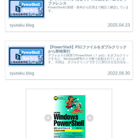
ファレンス
PowerShellの基礎・基本から応用まで幅広く解説していま
す。
syutaku.blog
2025.04.23
【PowerShell】PS1ファイルをダブルクリック
から即時実行
デフォルトの状態でPowerShell（＊.ps1）をダブルクリッ
クすると、Windows標準のメモ帳で起動されてしまいま
す。 今回は、ダブルクリックですぐに実行させる方法をご
紹介します。 イメージとしては、Windowsのバッチファイ
ル[＊.bat]と同じような使用感になります。
syutaku.blog
2022.08.30