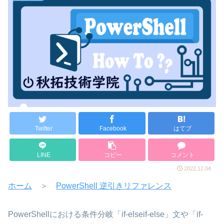
Twitter
Facebook
はてブ
LINE
コピー
コメント
2022.12.04
ホーム
＞
PowerShell 逆引きリファレンス
PowerShellにおける条件分岐「if-elseif-else」文や「if-