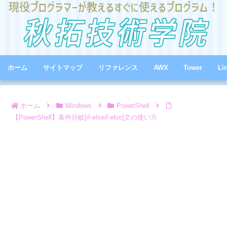
ホーム
サイトマップ
リファレンス
AWX
Tower
Li
ホーム
Windows
PowerShell
【PowerShell】条件分岐[if-elseif-else]文の使い方