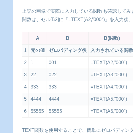
上記の画像で実際に入力している関数も確認してみ
関数は、セル[B2]に「=TEXT(A2,”000″)」
A
B
B(関数)
1
元の値
ゼロパディング後
入力されている関
2
1
001
=TEXT(A2,”000″)
3
22
022
=TEXT(A3,”000″)
4
333
333
=TEXT(A4,”000″)
5
4444
4444
=TEXT(A5,”000″)
6
55555
55555
=TEXT(A6,”000″)
TEXT関数を使用することで、簡単にゼロパディン