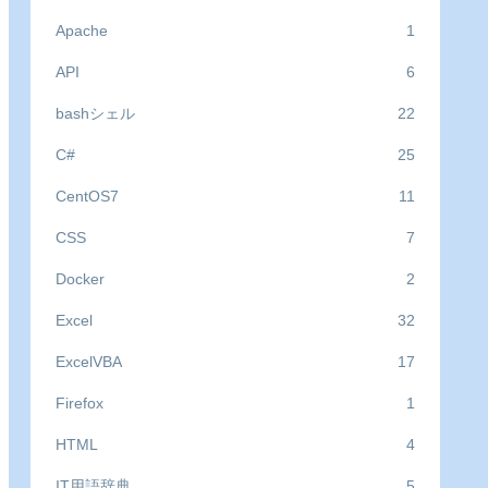
Apache
1
API
6
bashシェル
22
C#
25
CentOS7
11
CSS
7
Docker
2
Excel
32
ExcelVBA
17
Firefox
1
HTML
4
IT用語辞典
5