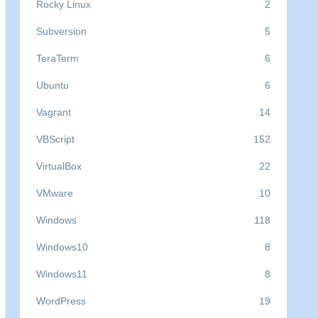
Rocky Linux
2
Subversion
5
TeraTerm
6
Ubuntu
6
Vagrant
14
VBScript
152
VirtualBox
22
VMware
10
Windows
118
Windows10
8
Windows11
8
WordPress
19