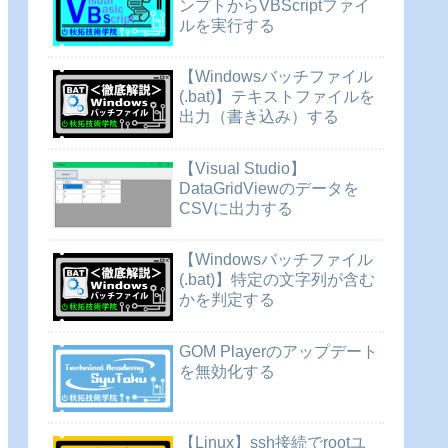
ンプトからVBScriptファイ
ルを実行する
【Windowsバッチファイル
(.bat)】テキストファイルを
出力（書き込み）する
【Visual Studio】
DataGridViewのデータを
CSVに出力する
【Windowsバッチファイル
(.bat)】特定の文字列が含む
かを判定する
GOM Playerのアップデート
を無効化する
【Linux】ssh接続でrootユ