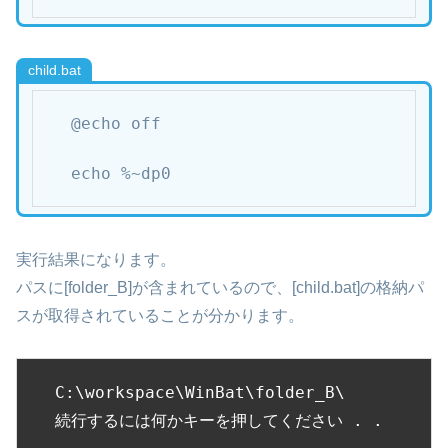
child.bat
@echo off

echo %~dp0
実行結果になります。
パスに[folder_B]が含まれているので、[child.bat]の格納パ
スが取得されていることが分かります。
C:\workspace\WinBat\folder_B\

続行するには何かキーを押してください . . 