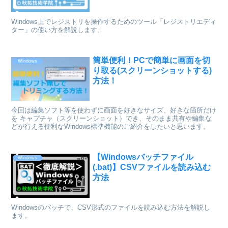
Windows上でレジストリを操作するためのツール「レジストリエディ
ター」の使い方を解説します。
簡単便利！PCで簡単に画面を切
Windows
り取る(スクリーンショットする)
方法！
今回は編集ソフト等を使わずに画面を好きなサイズ、好きな箇所だけ
を キャプチャ（スクリーンショット）でき、そのまま共有や編集な
どが行える便利なWindows標準機能のご紹介をしたいと思います。
【Windowsバッチファイル
Windows
(.bat)】CSVファイルを読み込む
方法
Windowsのバッチで、CSV形式のファイルを読み込む方法を解説し
ます。