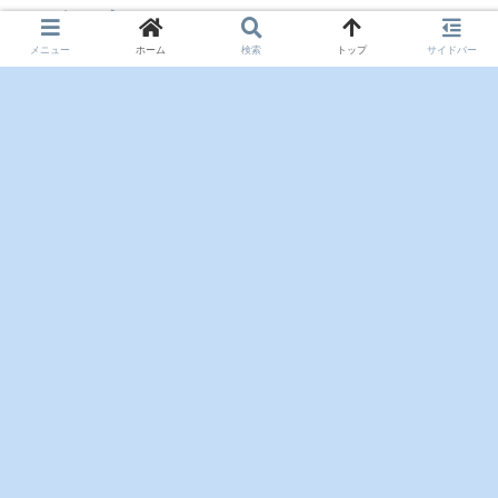
コメント
メニュー
ホーム
検索
トップ
サイドバー
コメントを書き込む
ホーム
サイトマップ
お問い合わせ
プライバシーポリシー
Copyright © 2021-2026 秋拓技術学院 All Rights Reserved.