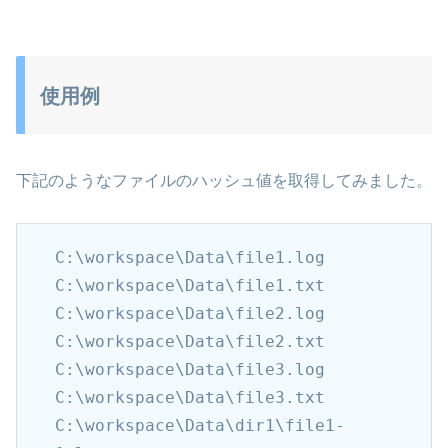
使用例
下記のようなファイルのハッシュ値を取得してみました。
C:\workspace\Data\file1.log

C:\workspace\Data\file1.txt

C:\workspace\Data\file2.log

C:\workspace\Data\file2.txt

C:\workspace\Data\file3.log

C:\workspace\Data\file3.txt

C:\workspace\Data\dir1\file1-