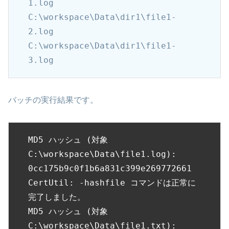
1.log

C:\workspace\Data\dir1\file1-
2.log

C:\workspace\Data\dir1\file1-
3.log
バッチの実行結果です。
MD5 ハッシュ (対象 
C:\workspace\Data\file1.log):

0cc175b9c0f1b6a831c399e269772661

CertUtil: -hashfile コマンドは正常に
完了しました。

MD5 ハッシュ (対象 
C:\workspace\Data\file1.txt):
