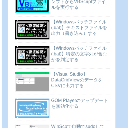
ンプトからVBScriptファイ
ルを実行する
【Windowsバッチファイル
(.bat)】テキストファイルを
出力（書き込み）する
【Windowsバッチファイル
(.bat)】特定の文字列が含む
かを判定する
【Visual Studio】
DataGridViewのデータを
CSVに出力する
GOM Playerのアップデート
を無効化する
WinScpで自動でsudoして