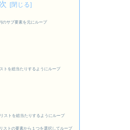
次
ts：配列のサブ要素を元にループ
複数のリストを総当たりするようにループ
n：複数のリストを総当たりするようにループ
hoice：リストの要素から１つを選択してループ