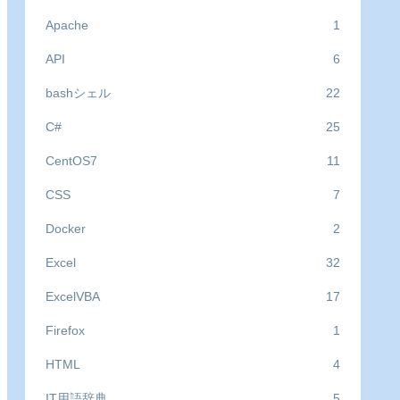
Apache
1
API
6
bashシェル
22
C#
25
CentOS7
11
CSS
7
Docker
2
Excel
32
ExcelVBA
17
Firefox
1
HTML
4
IT用語辞典
5