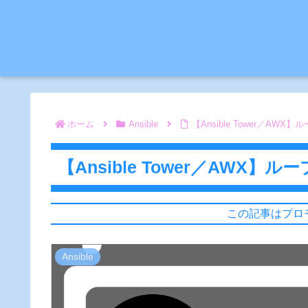
ホーム
Ansible
【Ansible Tower／AW
【Ansible Tower／AWX
この記事はプロ
Ansible