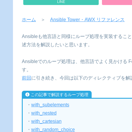
LINE
ホーム
＞
Ansible Tower・AWX リファレンス
Ansibleも他言語と同様にループ処理を実装する
述方法を解説したいと思います。
Ansibleでのループ処理は、他言語でよく見かける 
す。
前回
に引き続き、今回は以下のディレクティブを解
この記事で解説するループ処理
・
with_subelements
・
with_nested
・
with_cartesian
・
with_random_choice