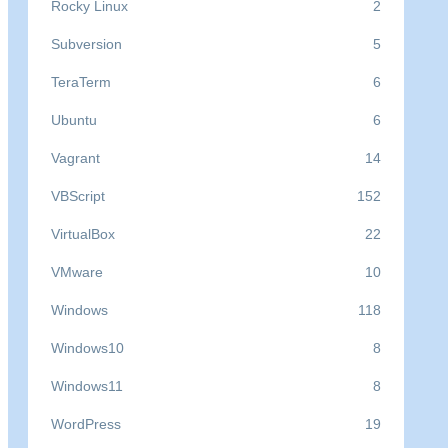
Rocky Linux
2
Subversion
5
TeraTerm
6
Ubuntu
6
Vagrant
14
VBScript
152
VirtualBox
22
VMware
10
Windows
118
Windows10
8
Windows11
8
WordPress
19