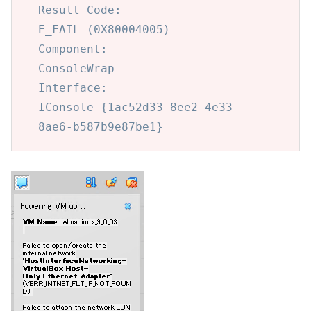
Result Code:

E_FAIL (0X80004005)

Component:

ConsoleWrap

Interface:

IConsole {1ac52d33-8ee2-4e33-
8ae6-b587b9e87be1}