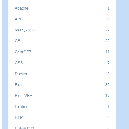
Apache
1
API
6
bashシェル
22
C#
25
CentOS7
11
CSS
7
Docker
2
Excel
32
ExcelVBA
17
Firefox
1
HTML
4
IT用語辞典
5