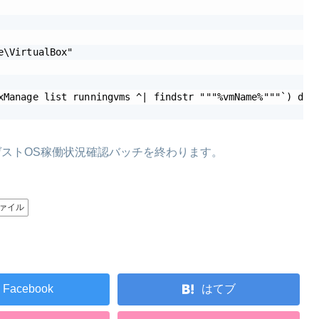
\VirtualBox"

xManage list runningvms ^| findstr """%vmName%"""`) do (
lBox ゲストOS稼働状況確認バッチを終わります。
ァイル
Facebook
はてブ