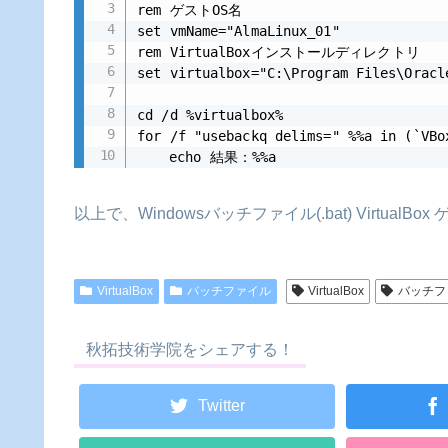
rem ゲストOS名

set vmName="AlmaLinux_01"

rem VirtualBoxインストールディレクトリ

set virtualbox="C:\Program Files\Oracle
cd /d %virtualbox%

for /f "usebackq delims=" %%a in (`VBo
	echo 結果：%%a

	goto :active

)

以上で、Windowsバッチファイル(.bat) Virtua
exit /b

:active

VirtualBox
バッチファイル
VirtualBox
バッチフ
exit /b 1
秋拓技術学院をシェアする！
Twitter