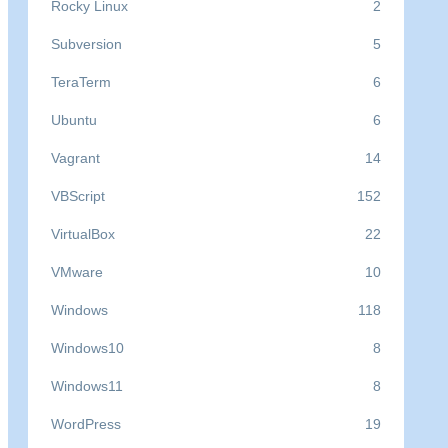
Rocky Linux
2
Subversion
5
TeraTerm
6
Ubuntu
6
Vagrant
14
VBScript
152
VirtualBox
22
VMware
10
Windows
118
Windows10
8
Windows11
8
WordPress
19