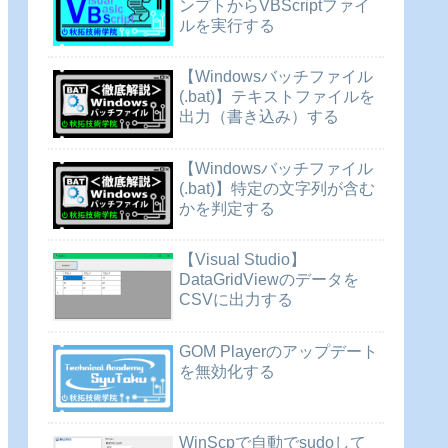
ンプトからVBScriptファイ
ルを実行する
【Windowsバッチファイル
(.bat)】テキストファイルを
出力（書き込み）する
【Windowsバッチファイル
(.bat)】特定の文字列が含む
かを判定する
【Visual Studio】
DataGridViewのデータを
CSVに出力する
GOM Playerのアップデート
を無効化する
WinScpで自動でsudoして