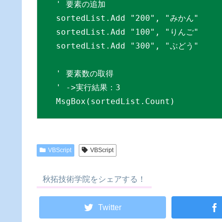
' 要素の追加

sortedList.Add "200", "みかん"

sortedList.Add "100", "りんご"

sortedList.Add "300", "ぶどう"

' 要素数の取得

' ->実行結果：3

MsgBox(sortedList.Count)
VBScript
VBScript
秋拓技術学院をシェアする！
Twitter