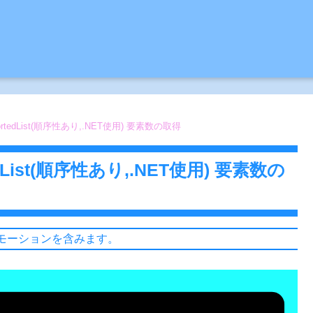
ortedList(順序性あり,.NET使用) 要素数の取得
edList(順序性あり,.NET使用) 要素数の
モーションを含みます。