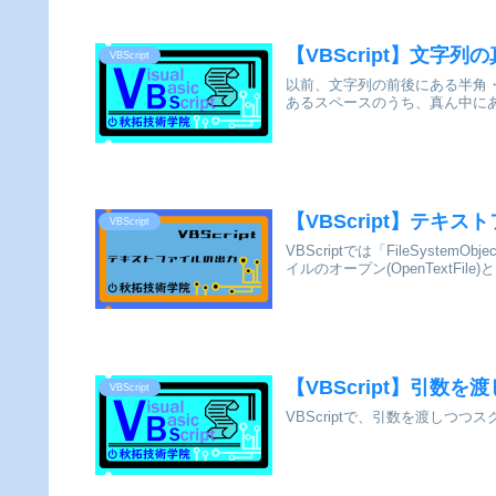
【VBScript】文
VBScript
以前、文字列の前後にある半角
あるスペースのうち、真ん中に
【VBScript】テキ
VBScript
VBScriptでは「FileSys
イルのオープン(OpenTextFile
【VBScript】引数
VBScript
VBScriptで、引数を渡しつ