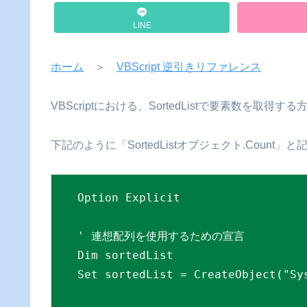
LINE
ホーム
＞
VBScript 逆引きリファレンス
VBScriptにおける、SortedListで要素数を取
下記のように「SortedListオブジェクト.Cou
Option Explicit

' 連想配列を使用するための宣言

Dim sortedList

Set sortedList = CreateObject("Sys