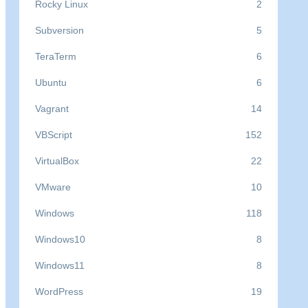
Rocky Linux
2
Subversion
5
TeraTerm
6
Ubuntu
6
Vagrant
14
VBScript
152
VirtualBox
22
VMware
10
Windows
118
Windows10
8
Windows11
8
WordPress
19