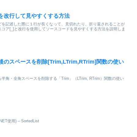
処理を改行して見やすくする方法
関数などを記述した際に１行が長くなって、見切れたり、折り返されることが
コア[_]と改行を使用してソースコードを見やすくする方法を説明しま
後のスペースを削除[Trim,LTrim,RTrim]関数の使い
る半角・全角スペースを削除する「Trim」（LTrim, RTrim）関数の使い
使用) – SortedList