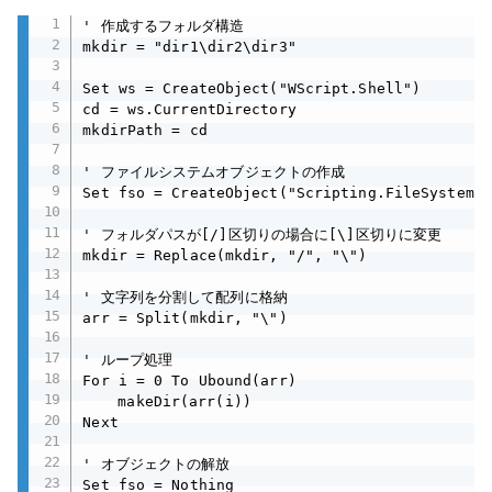
' 作成するフォルダ構造

mkdir = "dir1\dir2\dir3"

Set ws = CreateObject("WScript.Shell")

cd = ws.CurrentDirectory

mkdirPath = cd

' ファイルシステムオブジェクトの作成

Set fso = CreateObject("Scripting.FileSystemOb
' フォルダパスが[/]区切りの場合に[\]区切りに変更

mkdir = Replace(mkdir, "/", "\")

' 文字列を分割して配列に格納

arr = Split(mkdir, "\")

' ループ処理

For i = 0 To Ubound(arr)

	makeDir(arr(i))

Next

' オブジェクトの解放

Set fso = Nothing
