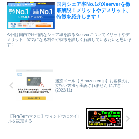
国内シェア率No.1のXserverを徹
レンタルサーバー
底解説！メリットやデメリット、
特徴を紹介します！
今回は国内で圧倒的なシェア率を誇るXserverについてメリットやデ
メリット、皆気になる料金や特徴を詳しく解説していきたいと思いま
す！
迷惑メール【 Amazon.co.jp】お客様のお
支払い方法が承認されません に注意！
(2022/11)
【TeraTermマクロ】ウィンドウにタイト
ルを設定する