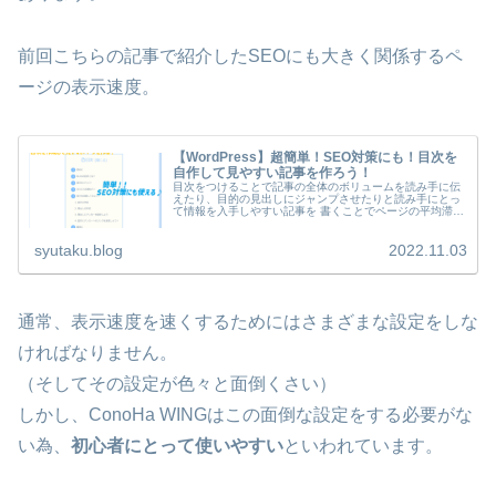
前回こちらの記事で紹介したSEOにも大きく関係するペ
ージの表示速度。
【WordPress】超簡単！SEO対策にも！目次を
自作して見やすい記事を作ろう！
目次をつけることで記事の全体のボリュームを読み手に伝
えたり、目的の見出しにジャンプさせたりと読み手にとっ
て情報を入手しやすい記事を 書くことでページの平均滞在
時間があがる傾向にあります。(BLOG全体のアクセス数が
増える)
syutaku.blog
2022.11.03
通常、表示速度を速くするためにはさまざまな設定をしな
ければなりません。
（そしてその設定が色々と面倒くさい）
しかし、ConoHa WINGはこの面倒な設定をする必要がな
い為、
初心者にとって使いやすい
といわれています。