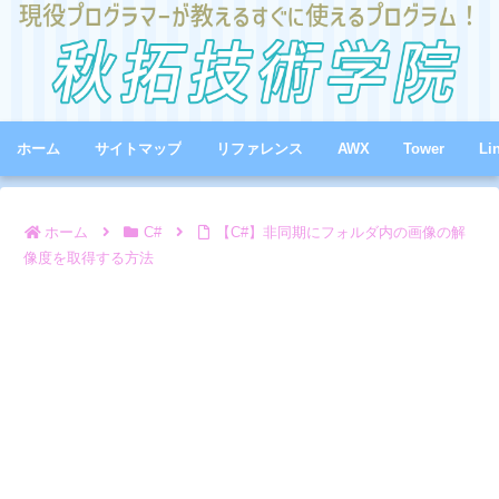
ホーム
サイトマップ
リファレンス
AWX
Tower
Li
ホーム
C#
【C#】非同期にフォルダ内の画像の解
像度を取得する方法