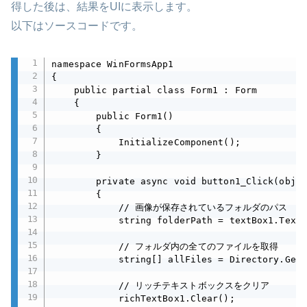
得した後は、結果をUIに表示します。
以下はソースコードです。
namespace WinFormsApp1

{

    public partial class Form1 : Form

    {

        public Form1()

        {

            InitializeComponent();

        }

        private async void button1_Click(objec
        {

            // 画像が保存されているフォルダのパス

            string folderPath = textBox1.Text;

            // フォルダ内の全てのファイルを取得

            string[] allFiles = Directory.GetF
            // リッチテキストボックスをクリア

            richTextBox1.Clear();
