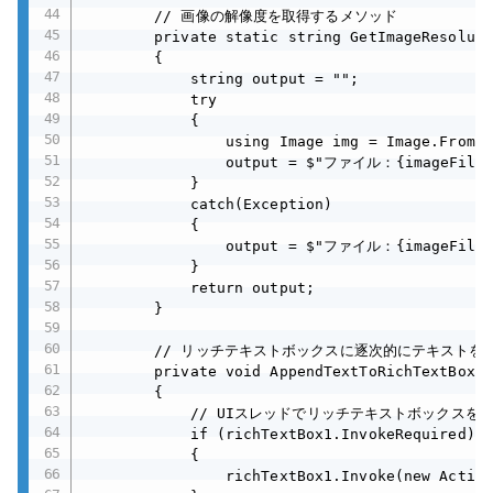
        // 画像の解像度を取得するメソッド

        private static string GetImageResoluti
        {

            string output = "";

            try

            {

                using Image img = Image.FromFi
                output = $"ファイル：{imageFile}
            }

            catch(Exception)

            {

                output = $"ファイル：{imageF
            }

            return output;

        }

        // リッチテキストボックスに逐次的にテキストを
        private void AppendTextToRichTextBox(s
        {

            // UIスレッドでリッチテキストボックスを更
            if (richTextBox1.InvokeRequired)

            {

                richTextBox1.Invoke(new Action