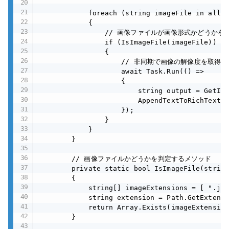
            foreach (string imageFile in allFi
            {

                // 画像ファイルが画像形式かどうかを確
                if (IsImageFile(imageFile))

                {

                    // 非同期で画像の解像度を取得

                    await Task.Run(() =>

                    {

                        string output = GetIma
                        AppendTextToRichTextBo
                    });

                }

            }

        }

        // 画像ファイルかどうかを判定するメソッド

        private static bool IsImageFile(string
        {

            string[] imageExtensions = [ ".jpg
            string extension = Path.GetExtensi
            return Array.Exists(imageExtension
        }
