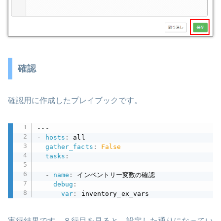
確認
確認用に作成したプレイブックです。
---
-
hosts
:
 all

gather_facts
:
False
tasks
:
-
name
:
 インベントリー変数の確認

debug
:
var
:
 inventory_ex_vars
実行結果です。８行目を見ると、設定した通りになってい