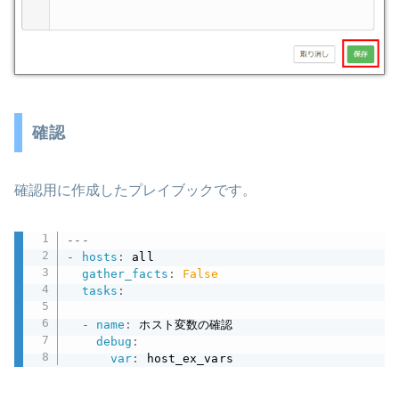
確認
確認用に作成したプレイブックです。
---
-
hosts
:
 all

gather_facts
:
False
tasks
:
-
name
:
 ホスト変数の確認

debug
:
var
:
 host_ex_vars