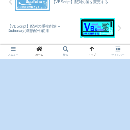
【VBScript】配列の値を変更する
【VBScript】配列の重複削除 –
Dictionary(連想配列)使用
コメント
メニュー
ホーム
検索
トップ
サイドバー
コメントを書き込む