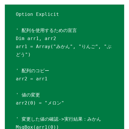
Option Explicit

' 配列を使用するための宣言

Dim arr1, arr2

arr1 = Array("みかん", "りんご", "ぶ
どう")

' 配列のコピー

arr2 = arr1

' 値の変更

arr2(0) = "メロン"

' 変更した値の確認->実行結果：みかん

MsgBox(arr1(0))
