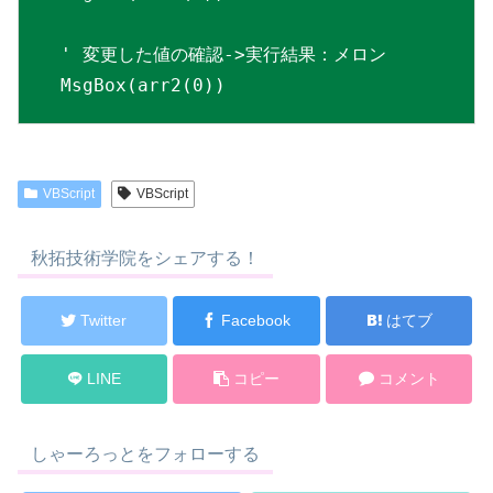
' 変更した値の確認->実行結果：メロン

MsgBox(arr2(0))
VBScript
VBScript
秋拓技術学院をシェアする！
Twitter
Facebook
はてブ
LINE
コピー
コメント
しゃーろっとをフォローする