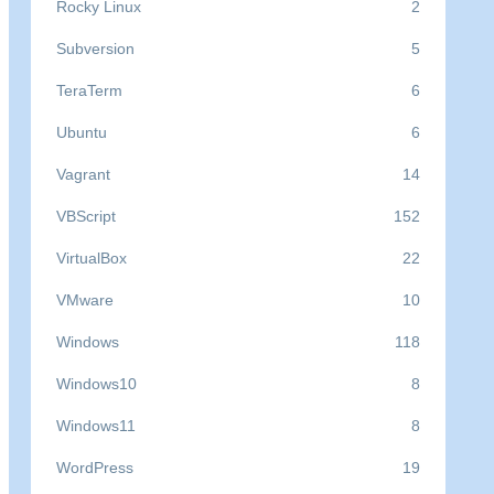
Rocky Linux
2
=============================================
Subversion
5
emi                        @commandline      
TeraTerm
6
Ubuntu
6
=============================================
Vagrant
14
VBScript
152
VirtualBox
22
VMware
10
Windows
118
Windows10
8
Windows11
8
WordPress
19