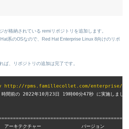
ジが格納されている remiリポジトリを追加します。
系のOSなので、Red Hat Enterprise Linux 8向けのリポ
れれば、リポジトリの追加は完了です。
y http://rpms.famillecollet.com/enterprise/re
時間前の 2022年10月23日 19時00分47秒 に実施しました
                                             
=============================================
   アーキテクチャー              バージョン          