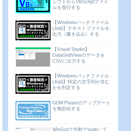
ンプトからVBScriptファイ
ルを実行する
【Windowsバッチファイル
(.bat)】テキストファイルを
出力（書き込み）する
【Visual Studio】
DataGridViewのデータを
CSVに出力する
【Windowsバッチファイル
(.bat)】特定の文字列が含む
かを判定する
GOM Playerのアップデート
を無効化する
WinScpで自動でsudoして