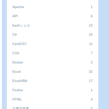
Apache
1
API
6
bashシェル
22
C#
25
CentOS7
11
CSS
7
Docker
2
Excel
32
ExcelVBA
17
Firefox
1
HTML
4
IT用語辞典
5