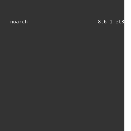
=============================================
    noarch                        8.6-1.el8.r
=============================================