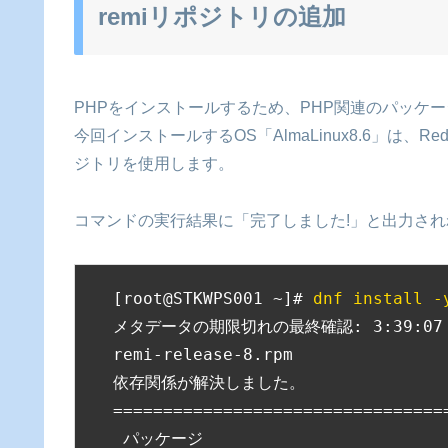
remiリポジトリの追加
PHPをインストールするため、PHP関連のパッケー
今回インストールするOS「AlmaLinux8.6」は、RedHat
ジトリを使用します。
コマンドの実行結果に「完了しました!」と出力さ
[root@STKWPS001 ~]# 
dnf install -
メタデータの期限切れの最終確認: 3:39:07 
remi-release-8.rpm               
依存関係が解決しました。

=================================
 パッケージ                       