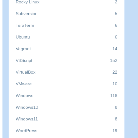
Rocky Linux
2
Subversion
5
TeraTerm
6
Ubuntu
6
Vagrant
14
VBScript
152
VirtualBox
22
VMware
10
Windows
118
Windows10
8
Windows11
8
WordPress
19