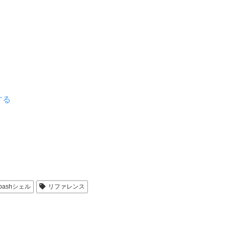
する
bashシェル
リファレンス