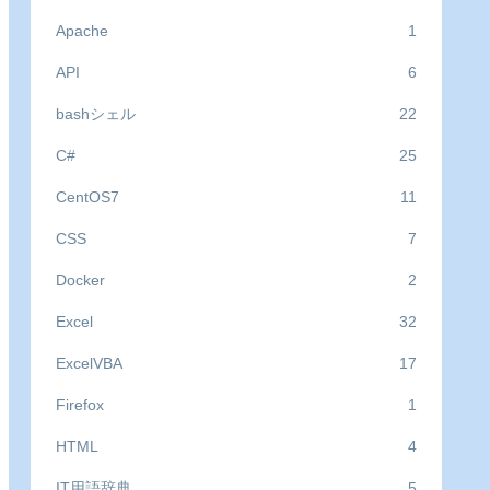
Apache
1
API
6
bashシェル
22
C#
25
CentOS7
11
CSS
7
Docker
2
Excel
32
ExcelVBA
17
Firefox
1
HTML
4
IT用語辞典
5