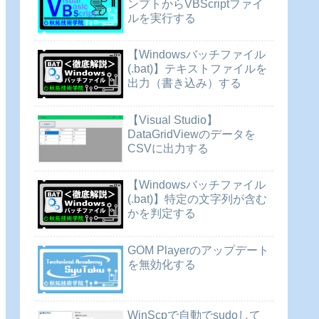
ンプトからVBScriptファイ
ルを実行する
【Windowsバッチファイル
(.bat)】テキストファイルを
出力（書き込み）する
【Visual Studio】
DataGridViewのデータを
CSVに出力する
【Windowsバッチファイル
(.bat)】特定の文字列が含む
かを判定する
GOM Playerのアップデート
を無効化する
WinScpで自動でsudoして