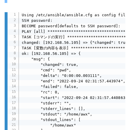
Using /etc/ansible/ansible.cfg as config file

SSH password:

BECOME password[defaults to SSH password]:

PLAY [all] ***********************************
TASK [コマンドの実行] *****************************
changed: [192.168.56.105] => {"changed": true,
TASK [変数の内容を表示] ***************************
ok: [192.168.56.105] => {

    "msg": {

        "changed": true,

        "cmd": "pwd",

        "delta": "0:00:00.003111",

        "end": "2022-09-24 02:31:57.443974",

        "failed": false,

        "rc": 0,

        "start": "2022-09-24 02:31:57.440863",

        "stderr": "",

        "stderr_lines": [],

        "stdout": "/home/awx",

        "stdout_lines": [

            "/home/awx"
