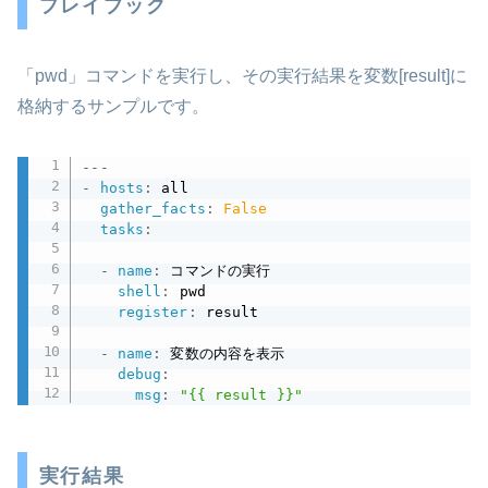
プレイブック
「pwd」コマンドを実行し、その実行結果を変数[result]に
格納するサンプルです。
---
-
hosts
:
 all

gather_facts
:
False
tasks
:
-
name
:
 コマンドの実行

shell
:
 pwd

register
:
 result

-
name
:
 変数の内容を表示

debug
:
msg
:
"{{ result }}"
実行結果