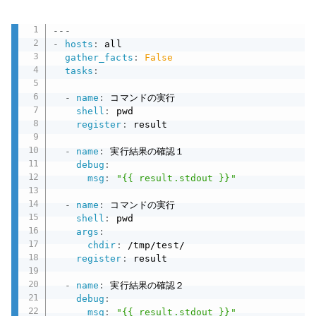
---
-
hosts
:
 all

gather_facts
:
False
tasks
:
-
name
:
 コマンドの実行

shell
:
 pwd

register
:
 result

-
name
:
 実行結果の確認１

debug
:
msg
:
"{{ result.stdout }}"
-
name
:
 コマンドの実行

shell
:
 pwd

args
:
chdir
:
 /tmp/test/

register
:
 result

-
name
:
 実行結果の確認２

debug
:
msg
:
"{{ result.stdout }}"