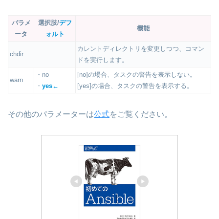
パラメ
選択肢/
デフ
機能
ータ
ォルト
カレントディレクトリを変更しつつ、コマン
chdir
ドを実行します。
・no
[no]の場合、タスクの警告を表示しない。
warn
・
yes←
[yes]の場合、タスクの警告を表示する。
その他のパラメーターは
公式
をご覧ください。