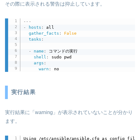
その際に表示される警告は抑止しています。
---
-
hosts
:
 all

gather_facts
:
False
tasks
:
-
name
:
 コマンドの実行

shell
:
 sudo pwd

args
:
warn
:
 no
実行結果
実行結果に「warning」が表示されていないことが分かり
ます。
Using /etc/ansible/ansible.cfg as config file
