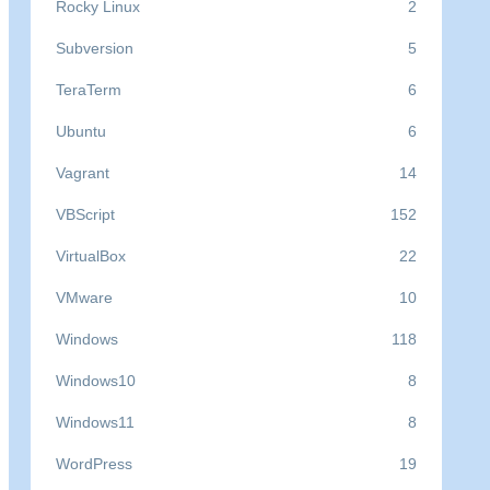
Rocky Linux
2
Subversion
5
TeraTerm
6
Ubuntu
6
Vagrant
14
VBScript
152
VirtualBox
22
VMware
10
Windows
118
Windows10
8
Windows11
8
WordPress
19