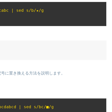
cabc | sed s/b/★/g
記号に置き換える方法を説明します。
bcdabcd | sed s/bc/■/g