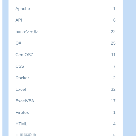
Apache
1
API
6
bashシェル
22
C#
25
CentOS7
11
CSS
7
Docker
2
Excel
32
ExcelVBA
17
Firefox
1
HTML
4
IT用語辞典
5