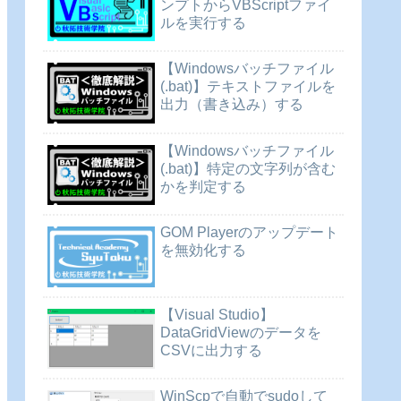
ンプトからVBScriptファイ
ルを実行する
【Windowsバッチファイル
(.bat)】テキストファイルを
出力（書き込み）する
【Windowsバッチファイル
(.bat)】特定の文字列が含む
かを判定する
GOM Playerのアップデート
を無効化する
【Visual Studio】
DataGridViewのデータを
CSVに出力する
WinScpで自動でsudoして