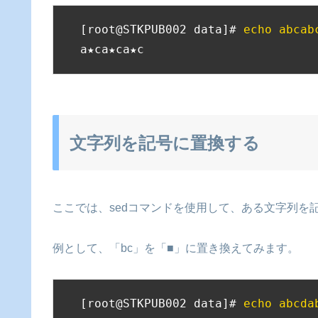
[root@STKPUB002 data]# 
echo abcab
a★ca★ca★c
文字列を記号に置換する
ここでは、sedコマンドを使用して、ある文字列を
例として、「bc」を「■」に置き換えてみます。
[root@STKPUB002 data]# 
echo abcda